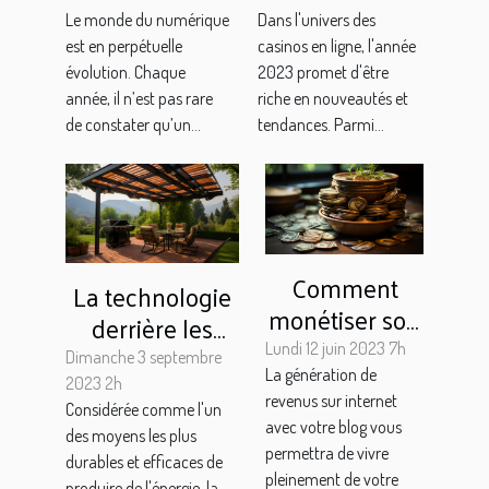
tech pour 2024
l'exemple des
Le monde du numérique
Dans l'univers des
?
bonus exclusifs
est en perpétuelle
casinos en ligne, l'année
évolution. Chaque
2023 promet d'être
année, il n’est pas rare
riche en nouveautés et
de constater qu’un...
tendances. Parmi...
Comment
La technologie
monétiser son
derrière les
blog ?
panneaux
Lundi 12 juin 2023 7h
Dimanche 3 septembre
La génération de
solaires des
2023 2h
revenus sur internet
Considérée comme l'un
ombrières
avec votre blog vous
des moyens les plus
photovoltaïques
permettra de vivre
durables et efficaces de
pleinement de votre
produire de l'énergie, la