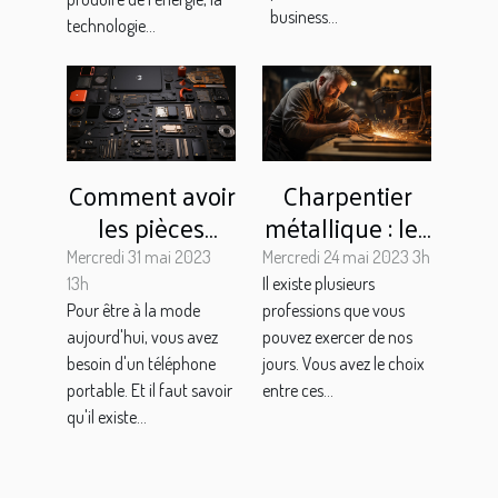
business...
technologie...
Comment avoir
Charpentier
les pièces
métallique : les
détachées de
compétences
Mercredi 31 mai 2023
Mercredi 24 mai 2023 3h
qualité pour
indispensables,
13h
Il existe plusieurs
Pour être à la mode
professions que vous
votre iphone 6
les étapes
aujourd'hui, vous avez
pouvez exercer de nos
s ?
d'interventions
besoin d'un téléphone
jours. Vous avez le choix
et les types de
portable. Et il faut savoir
entre ces...
réalisation
qu'il existe...