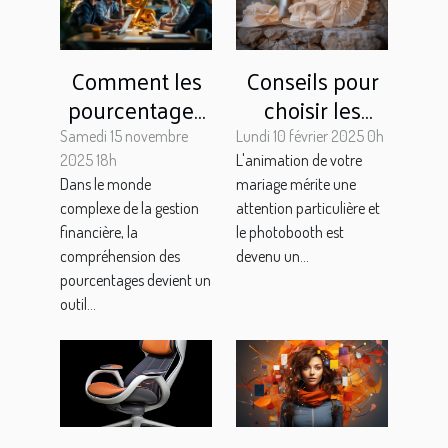
Comment les
Conseils pour
pourcentages
choisir les
simplifient-ils
accessoires
Samedi 15 novembre
Lundi 10 février 2025 0h
les décisions
parfaits pour
2025 18h
L'animation de votre
Dans le monde
mariage mérite une
financières ?
votre
complexe de la gestion
attention particulière et
photobooth de
financière, la
le photobooth est
mariage
compréhension des
devenu un...
pourcentages devient un
outil...