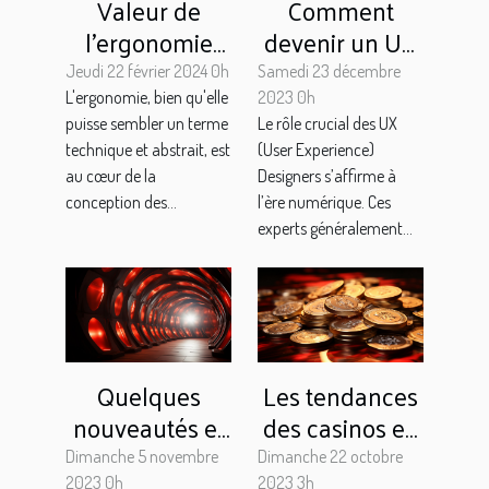
Valeur de
Comment
l'ergonomie
devenir un UX
dans le design
Designer
Jeudi 22 février 2024 0h
Samedi 23 décembre
de produits
qualifié : ce
L'ergonomie, bien qu'elle
2023 0h
puisse sembler un terme
Le rôle crucial des UX
qu’il faut savoir
technique et abstrait, est
(User Experience)
au cœur de la
Designers s’affirme à
conception des...
l’ère numérique. Ces
experts généralement...
Quelques
Les tendances
nouveautés et
des casinos en
actualité high-
ligne en 2023 :
Dimanche 5 novembre
Dimanche 22 octobre
2023 0h
2023 3h