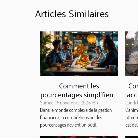
Articles Similaires
Comment les
Con
pourcentages simplifient-
acc
ils les décisions
v
Samedi 15 novembre 2025 18h
Lundi 
financières ?
Dans le monde complexe de la gestion
L'anim
financière, la compréhension des
attent
pourcentages devient un outil...
est de