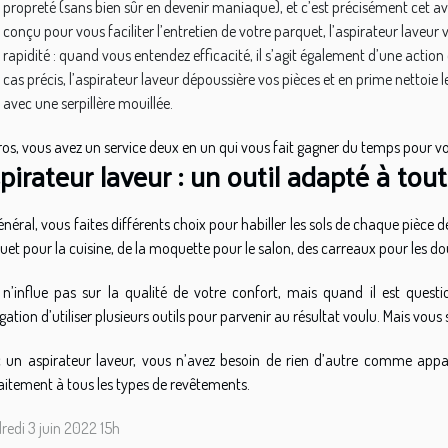
propreté (sans bien sûr en devenir maniaque), et c’est précisément cet av
conçu pour vous faciliter l’entretien de votre parquet, l’aspirateur laveu
rapidité : quand vous entendez efficacité, il s’agit également d’une actio
cas précis, l’aspirateur laveur dépoussière vos pièces et en prime nettoie l
avec une serpillère mouillée.
ros, vous avez un service deux en un qui vous fait gagner du temps pour v
pirateur laveur : un outil adapté à tout
énéral, vous faites différents choix pour habiller les sols de chaque pièce
uet pour la cuisine, de la moquette pour le salon, des carreaux pour les do
 n’influe pas sur la qualité de votre confort, mais quand il est quest
igation d’utiliser plusieurs outils pour parvenir au résultat voulu. Mais vous 
 un aspirateur laveur, vous n’avez besoin de rien d’autre comme appare
aitement à tous les types de revêtements.
redi 3 juin 2022 15h