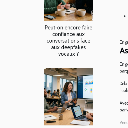
Peut-on encore faire
confiance aux
conversations face
En g
aux deepfakes
As
vocaux ?
En g
parq
Cela
l’obl
Avec
parf
Vend