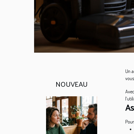
Un a
vous
NOUVEAU
Avec
l’util
As
Pou