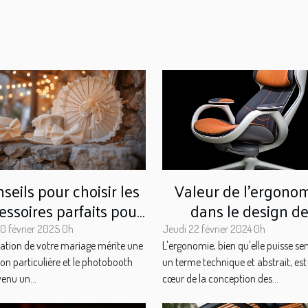
Valeur de l'ergono
seils pour choisir les
dans le design d
essoires parfaits pour
produits
otre photobooth de
Jeudi 22 février 2024 0h
10 février 2025 0h
mariage
L'ergonomie, bien qu'elle puisse se
ation de votre mariage mérite une
un terme technique et abstrait, est
ion particulière et le photobooth
cœur de la conception des...
venu un...