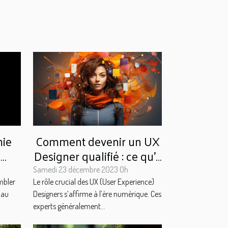
mie
Comment devenir un UX
e
Designer qualifié : ce qu’il
faut savoir
Samedi 23 décembre 2023 0h
mbler
Le rôle crucial des UX (User Experience)
 au
Designers s’affirme à l’ère numérique. Ces
experts généralement...