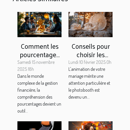
Comment les
Conseils pour
pourcentages
choisir les
simplifient-ils
accessoires
Samedi 15 novembre
Lundi 10 février 2025 0h
les décisions
parfaits pour
2025 18h
L'animation de votre
Dans le monde
mariage mérite une
financières ?
votre
complexe de la gestion
attention particulière et
photobooth de
financière, la
le photobooth est
mariage
compréhension des
devenu un...
pourcentages devient un
outil...