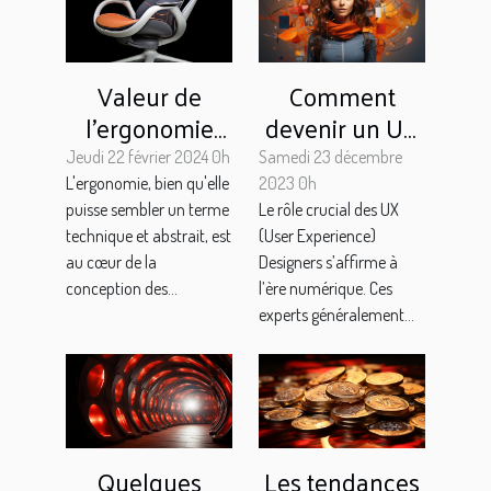
Valeur de
Comment
l'ergonomie
devenir un UX
dans le design
Designer
Jeudi 22 février 2024 0h
Samedi 23 décembre
de produits
qualifié : ce
L'ergonomie, bien qu'elle
2023 0h
puisse sembler un terme
Le rôle crucial des UX
qu’il faut savoir
technique et abstrait, est
(User Experience)
au cœur de la
Designers s’affirme à
conception des...
l’ère numérique. Ces
experts généralement...
Quelques
Les tendances