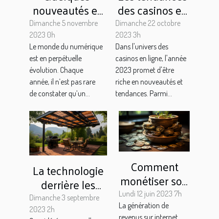
nouveautés et
des casinos en
actualité high-
ligne en 2023 :
Dimanche 5 novembre
Dimanche 22 octobre
tech pour 2024
l'exemple des
2023 0h
2023 3h
Le monde du numérique
Dans l'univers des
?
bonus exclusifs
est en perpétuelle
casinos en ligne, l'année
évolution. Chaque
2023 promet d'être
année, il n’est pas rare
riche en nouveautés et
de constater qu’un...
tendances. Parmi...
Comment
La technologie
monétiser son
derrière les
blog ?
panneaux
Lundi 12 juin 2023 7h
Dimanche 3 septembre
La génération de
solaires des
2023 2h
revenus sur internet