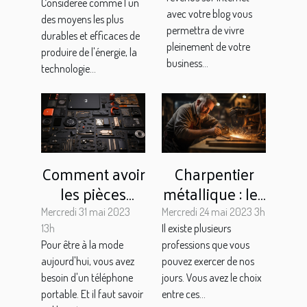
Considérée comme l'un
ombrières
avec votre blog vous
des moyens les plus
photovoltaïques
permettra de vivre
durables et efficaces de
pleinement de votre
produire de l'énergie, la
business...
technologie...
Comment avoir
Charpentier
les pièces
métallique : les
détachées de
compétences
Mercredi 31 mai 2023
Mercredi 24 mai 2023 3h
qualité pour
indispensables,
13h
Il existe plusieurs
Pour être à la mode
professions que vous
votre iphone 6
les étapes
aujourd'hui, vous avez
pouvez exercer de nos
s ?
d'interventions
besoin d'un téléphone
jours. Vous avez le choix
et les types de
portable. Et il faut savoir
entre ces...