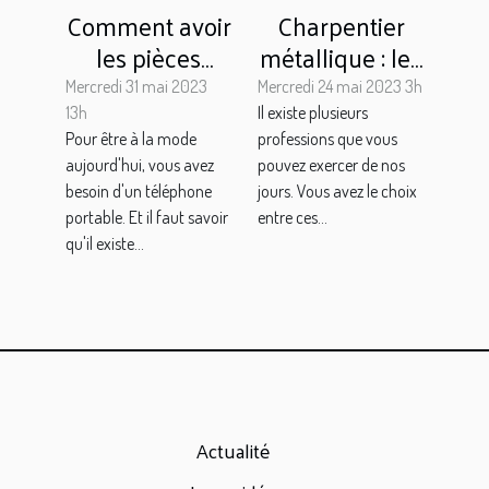
Comment avoir
Charpentier
les pièces
métallique : les
détachées de
compétences
Mercredi 31 mai 2023
Mercredi 24 mai 2023 3h
qualité pour
indispensables,
13h
Il existe plusieurs
Pour être à la mode
professions que vous
votre iphone 6
les étapes
aujourd'hui, vous avez
pouvez exercer de nos
s ?
d'interventions
besoin d'un téléphone
jours. Vous avez le choix
et les types de
portable. Et il faut savoir
entre ces...
réalisation
qu'il existe...
Actualité