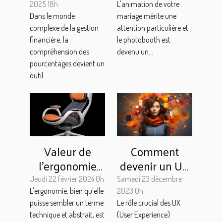
les décisions
parfaits pour
2025 18h
L'animation de votre
Dans le monde
mariage mérite une
financières ?
votre
complexe de la gestion
attention particulière et
photobooth de
financière, la
le photobooth est
mariage
compréhension des
devenu un...
pourcentages devient un
outil...
Valeur de
Comment
l'ergonomie
devenir un UX
dans le design
Designer
Jeudi 22 février 2024 0h
Samedi 23 décembre
de produits
qualifié : ce
L'ergonomie, bien qu'elle
2023 0h
puisse sembler un terme
Le rôle crucial des UX
qu’il faut savoir
technique et abstrait, est
(User Experience)