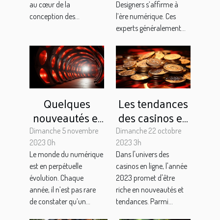
au cœur de la
Designers s’affirme à
conception des...
l’ère numérique. Ces
experts généralement...
Quelques
Les tendances
nouveautés et
des casinos en
actualité high-
ligne en 2023 :
Dimanche 5 novembre
Dimanche 22 octobre
tech pour 2024
l'exemple des
2023 0h
2023 3h
Le monde du numérique
Dans l'univers des
?
bonus exclusifs
est en perpétuelle
casinos en ligne, l'année
évolution. Chaque
2023 promet d'être
année, il n’est pas rare
riche en nouveautés et
de constater qu’un...
tendances. Parmi...