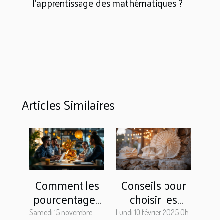
l'apprentissage des mathématiques ?
Articles Similaires
Comment les
Conseils pour
pourcentages
choisir les
simplifient-ils
accessoires
Samedi 15 novembre
Lundi 10 février 2025 0h