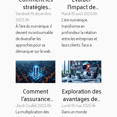
stratégies
l’impact de
multi-leviers
développer un
Vendredi 19 décembre
Mardi 19 août 2025 6h
boostent votre
chatbot sur
2025 0h
L’ère numérique
À l’ère du numérique, il
transforme en
présence en
l’expérience
devient incontournable
profondeur la relation
ligne ?
client
de diversifier les
entre les entreprises et
approches pour se
leurs clients. Face à...
démarquer sur le web....
Comment
Exploration des
l'assurance
avantages des
cyber risques
assistants
Jeudi 3 juillet 2025 0h
Lundi 19 mai 2025 4h
protège-t-elle
virtuels no-
La multiplication des
Dans un monde