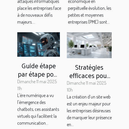
attaques informatiques
économique en
votre
code pour les
place les entreprises face
perpétuelle évolution, les
entreprise ?
PME
à de nouveaux défis
petites et moyennes
majeurs....
entreprises (PME) sont...
Guide étape
Stratégies
par étape pour
efficaces pour
créer un
choisir une
Dimanche 11 mai 2025
Dimanche 11 mai 2025
chatbot sur
11h
agence de
10h
L'ère numérique a vu
différentes
La création d’un site web
développement
l'émergence des
est un enjeu majeur pour
plateformes
web
chatbots, ces assistants
les entreprises désireuses
virtuels qui facilitent la
de marquer leur présence
communication...
en...