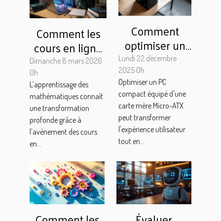
Comment
Comment les
optimiser un
cours en ligne
PC compact
personnalisés
Lundi 22 décembre
Dimanche 8 mars 2026
avec une carte
2025 0h
révolutionnent
0h
Optimiser un PC
mère Micro-
L’apprentissage des
l'apprentissage
compact équipé d'une
mathématiques connaît
ATX ?
des
carte mère Micro-ATX
une transformation
mathématiques
peut transformer
profonde grâce à
?
l'expérience utilisateur
l’avènement des cours
tout en...
en...
Comment les
Évaluer