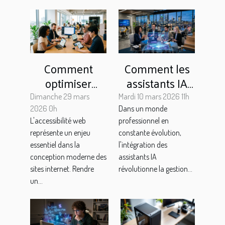
Comment
Comment les
optimiser
assistants IA
l'accessibilité
transforment-
Dimanche 29 mars
Mardi 10 mars 2026 11h
de votre site
ils le quotidien
2026 0h
Dans un monde
L'accessibilité web
professionnel en
web pour tous
des entreprises
représente un enjeu
constante évolution,
les utilisateurs
?
essentiel dans la
l'intégration des
?
conception moderne des
assistants IA
sites internet. Rendre
révolutionne la gestion...
un...